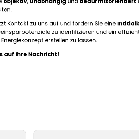
ie
objektiv
,
unabhängig
und
bedürfnisorientiert
aten.
zt Kontakt zu uns auf und fordern Sie eine
Intitia
einsparpotenziale zu identifizieren und ein effizien
 Energiekonzept erstellen zu lassen.
s auf Ihre Nachricht!