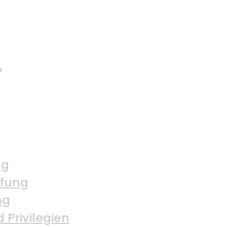
ng
üfung
ng
 Privilegien